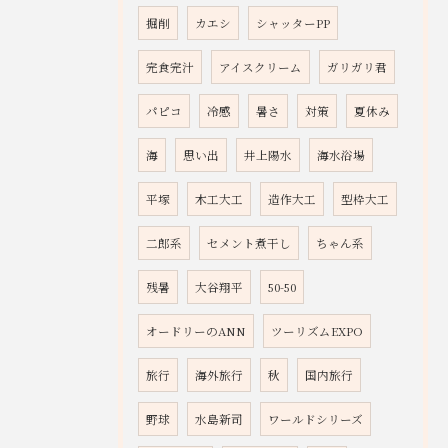
掘削
カエシ
シャッターPP
完食完汁
アイスクリーム
ガリガリ君
パピコ
冷感
暑さ
対策
夏休み
海
思い出
井上陽水
海水浴場
平塚
木工大工
造作大工
型枠大工
二郎系
セメント煮干し
ちゃん系
残暑
大谷翔平
50-50
オードリーのANN
ツーリズムEXPO
旅行
海外旅行
秋
国内旅行
野球
水島新司
ワールドシリーズ