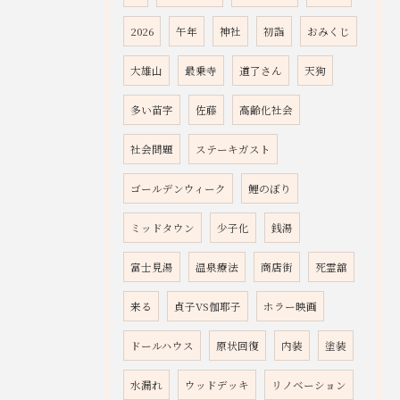
2026
午年
神社
初詣
おみくじ
大雄山
最乗寺
道了さん
天狗
多い苗字
佐藤
高齢化社会
社会問題
ステーキガスト
ゴールデンウィーク
鯉のぼり
ミッドタウン
少子化
銭湯
富士見湯
温泉療法
商店街
死霊舘
来る
貞子VS伽耶子
ホラー映画
ドールハウス
原状回復
内装
塗装
水漏れ
ウッドデッキ
リノベーション