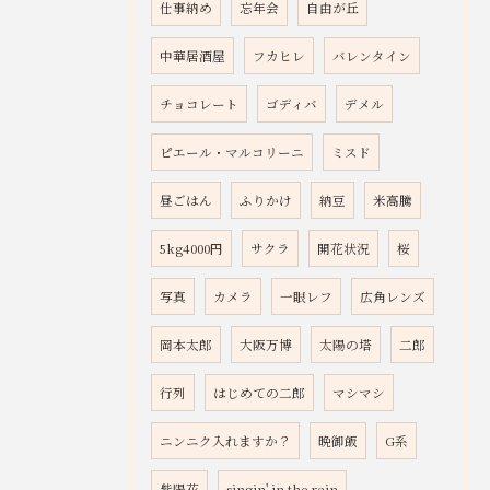
仕事納め
忘年会
自由が丘
中華居酒屋
フカヒレ
バレンタイン
チョコレート
ゴディバ
デメル
ピエール・マルコリーニ
ミスド
昼ごはん
ふりかけ
納豆
米高騰
5kg4000円
サクラ
開花状況
桜
写真
カメラ
一眼レフ
広角レンズ
岡本太郎
大阪万博
太陽の塔
二郎
行列
はじめての二郎
マシマシ
ニンニク入れますか？
晩御飯
G系
紫陽花
singin' in the rain