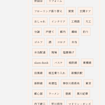
世田谷
リフォーム
フローリング張り替え
賃貸
玄関ドア
おしゃれ
インテリア
工務店
大工
分譲
戸建て
都内
趣味
釣り
ゴルフ
酒
コロナ
弁当
弁当配達
現場
塩唐揚げ
slam dunk
バスケ
相鉄線
東横線
目黒線
相互乗り入れ
新横浜駅
新幹線
利便性
神奈川県県央
東京
都心部
ラーメン
昼飯
黒川紀章
丹下健三
荒川修作
マドリン・ギンズ