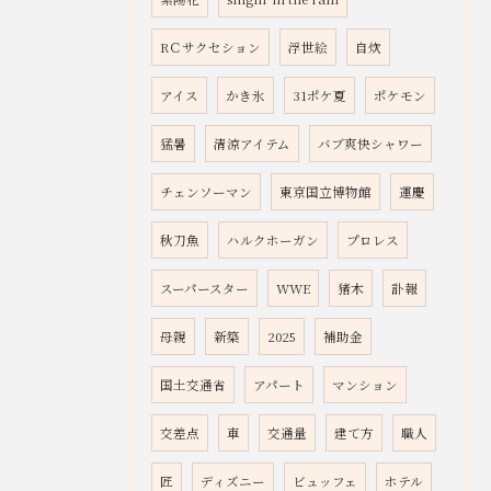
RＣサクセション
浮世絵
自炊
アイス
かき氷
31ポケ夏
ポケモン
猛暑
清涼アイテム
バブ爽快シャワー
チェンソーマン
東京国立博物館
運慶
秋刀魚
ハルクホーガン
プロレス
スーパースター
WWE
猪木
訃報
母親
新築
2025
補助金
国土交通省
アパート
マンション
交差点
車
交通量
建て方
職人
匠
ディズニー
ビュッフェ
ホテル