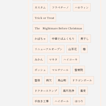
カスタム
フラペチーノ
ハロウィン
Trick or Treat
The Nightmare Before Christmas
かぼちゃ
中華そばふくもり
煮干し
リニューアルオープン
山茶花
椿
みかん
マキタ
ハイコーキ
ボッシュ
マルチツール
整骨院
整体
病欠
鳥山明
ドラゴンボール
ドクタースランプ
高圧洗浄
蕎麦
手抜き工事
ハイボール
はつり