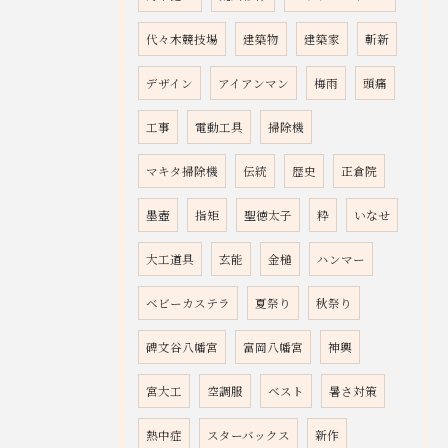
代々木競技場
建築物
建築家
斬新
デザイン
アイアンマン
梅雨
頭痛
工事
電動工具
掃除機
マキタ掃除機
伝統
歴史
正倉院
墨壺
指矩
聖徳太子
粋
いなせ
大工道具
玄能
金槌
ハンマー
ベビーカステラ
夏祭り
秋祭り
碑文谷八幡宮
富岡八幡宮
神輿
宮大工
空調服
ベスト
暑さ対策
熱中症
スターバックス
新作