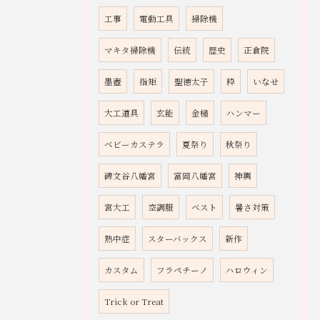
工事
電動工具
掃除機
マキタ掃除機
伝統
歴史
正倉院
墨壺
指矩
聖徳太子
粋
いなせ
大工道具
玄能
金槌
ハンマー
ベビーカステラ
夏祭り
秋祭り
碑文谷八幡宮
富岡八幡宮
神輿
宮大工
空調服
ベスト
暑さ対策
熱中症
スターバックス
新作
カスタム
フラペチーノ
ハロウィン
Trick or Treat