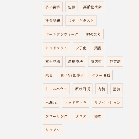
多い苗字
佐藤
高齢化社会
社会問題
ステーキガスト
ゴールデンウィーク
鯉のぼり
ミッドタウン
少子化
銭湯
富士見湯
温泉療法
商店街
死霊舘
来る
貞子VS伽耶子
ホラー映画
ドールハウス
原状回復
内装
塗装
水漏れ
ウッドデッキ
リノベーション
フローリング
クロス
浴室
キッチン