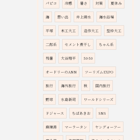
パピコ
冷感
暑さ
対策
夏休み
海
思い出
井上陽水
海水浴場
平塚
木工大工
造作大工
型枠大工
二郎系
セメント煮干し
ちゃん系
残暑
大谷翔平
50-50
オードリーのANN
ツーリズムEXPO
旅行
海外旅行
秋
国内旅行
野球
水島新司
ワールドシリーズ
ドジャース
ちばあきお
SNS
麻辣湯
マーラータン
ヤングォーフー