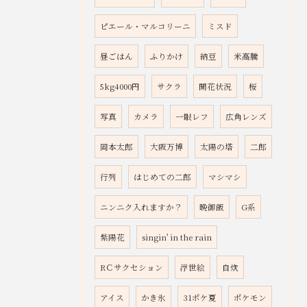
ピエール・マルコリーニ
ミスド
昼ごはん
ふりかけ
納豆
米高騰
5kg4000円
サクラ
開花状況
桜
写真
カメラ
一眼レフ
広角レンズ
岡本太郎
大阪万博
太陽の塔
二郎
行列
はじめての二郎
マシマシ
ニンニク入れますか？
晩御飯
G系
紫陽花
singin' in the rain
RＣサクセション
浮世絵
自炊
アイス
かき氷
31ポケ夏
ポケモン