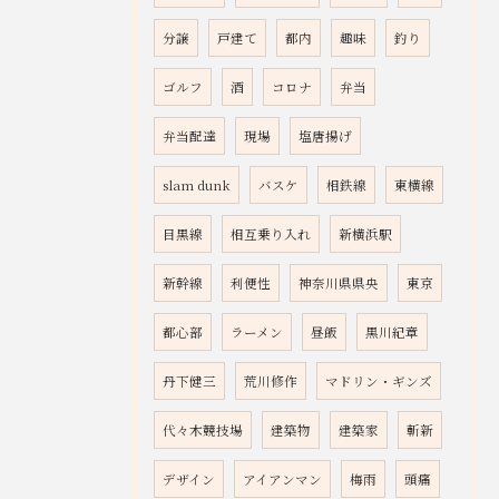
分譲
戸建て
都内
趣味
釣り
ゴルフ
酒
コロナ
弁当
弁当配達
現場
塩唐揚げ
slam dunk
バスケ
相鉄線
東横線
目黒線
相互乗り入れ
新横浜駅
新幹線
利便性
神奈川県県央
東京
都心部
ラーメン
昼飯
黒川紀章
丹下健三
荒川修作
マドリン・ギンズ
代々木競技場
建築物
建築家
斬新
デザイン
アイアンマン
梅雨
頭痛