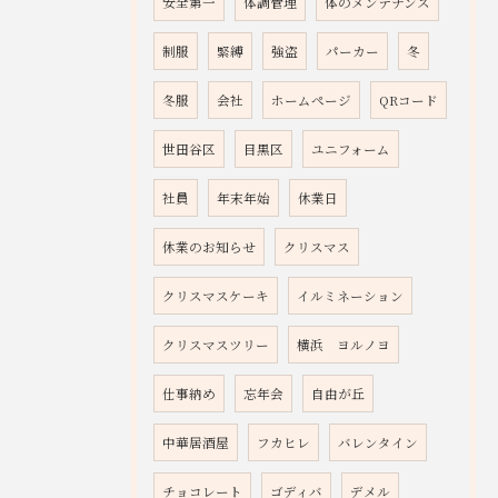
安全第一
体調管理
体のメンテナンス
制服
緊縛
強盗
パーカー
冬
冬服
会社
ホームページ
QRコード
世田谷区
目黒区
ユニフォーム
社員
年末年始
休業日
休業のお知らせ
クリスマス
クリスマスケーキ
イルミネーション
クリスマスツリー
横浜 ヨルノヨ
仕事納め
忘年会
自由が丘
中華居酒屋
フカヒレ
バレンタイン
チョコレート
ゴディバ
デメル