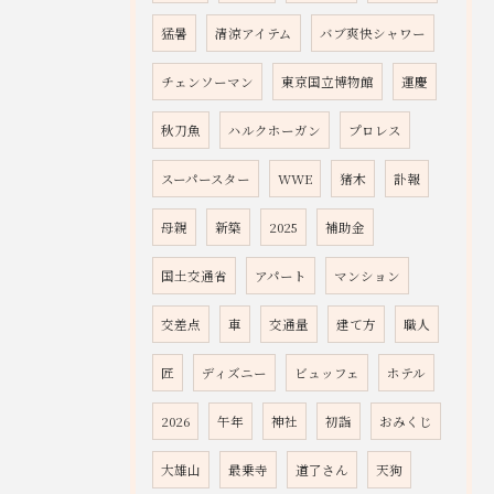
猛暑
清涼アイテム
バブ爽快シャワー
チェンソーマン
東京国立博物館
運慶
秋刀魚
ハルクホーガン
プロレス
スーパースター
WWE
猪木
訃報
母親
新築
2025
補助金
国土交通省
アパート
マンション
交差点
車
交通量
建て方
職人
匠
ディズニー
ビュッフェ
ホテル
2026
午年
神社
初詣
おみくじ
大雄山
最乗寺
道了さん
天狗