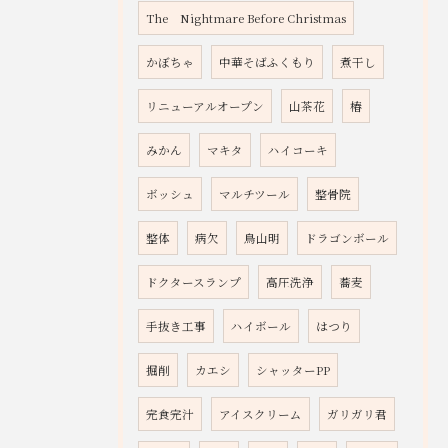
The Nightmare Before Christmas
かぼちゃ
中華そばふくもり
煮干し
リニューアルオープン
山茶花
椿
みかん
マキタ
ハイコーキ
ボッシュ
マルチツール
整骨院
整体
病欠
鳥山明
ドラゴンボール
ドクタースランプ
高圧洗浄
蕎麦
手抜き工事
ハイボール
はつり
掘削
カエシ
シャッターPP
完食完汁
アイスクリーム
ガリガリ君