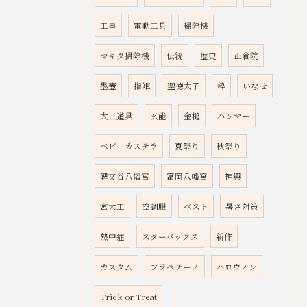
工事
電動工具
掃除機
マキタ掃除機
伝統
歴史
正倉院
墨壺
指矩
聖徳太子
粋
いなせ
大工道具
玄能
金槌
ハンマー
ベビーカステラ
夏祭り
秋祭り
碑文谷八幡宮
富岡八幡宮
神輿
宮大工
空調服
ベスト
暑さ対策
熱中症
スターバックス
新作
カスタム
フラペチーノ
ハロウィン
Trick or Treat