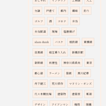
おしゃれ
インテリア
工務店
大工
分譲
戸建て
都内
趣味
釣り
ゴルフ
酒
コロナ
弁当
弁当配達
現場
塩唐揚げ
slam dunk
バスケ
相鉄線
東横線
目黒線
相互乗り入れ
新横浜駅
新幹線
利便性
神奈川県県央
東京
都心部
ラーメン
昼飯
黒川紀章
丹下健三
荒川修作
マドリン・ギンズ
代々木競技場
建築物
建築家
斬新
デザイン
アイアンマン
梅雨
頭痛