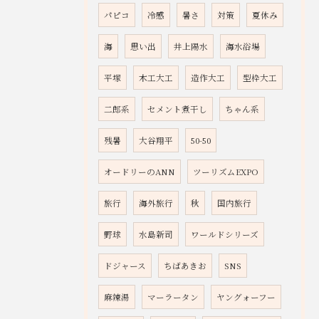
パピコ
冷感
暑さ
対策
夏休み
海
思い出
井上陽水
海水浴場
平塚
木工大工
造作大工
型枠大工
二郎系
セメント煮干し
ちゃん系
残暑
大谷翔平
50-50
オードリーのANN
ツーリズムEXPO
旅行
海外旅行
秋
国内旅行
野球
水島新司
ワールドシリーズ
ドジャース
ちばあきお
SNS
麻辣湯
マーラータン
ヤングォーフー