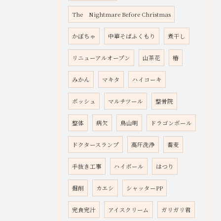
The Nightmare Before Christmas
かぼちゃ
中華そばふくもり
煮干し
リニューアルオープン
山茶花
椿
みかん
マキタ
ハイコーキ
ボッシュ
マルチツール
整骨院
整体
病欠
鳥山明
ドラゴンボール
ドクタースランプ
高圧洗浄
蕎麦
手抜き工事
ハイボール
はつり
掘削
カエシ
シャッターPP
完食完汁
アイスクリーム
ガリガリ君