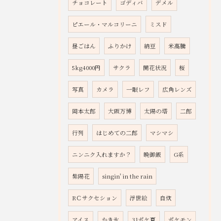
チョコレート
ゴディバ
デメル
ピエール・マルコリーニ
ミスド
昼ごはん
ふりかけ
納豆
米高騰
5kg4000円
サクラ
開花状況
桜
写真
カメラ
一眼レフ
広角レンズ
岡本太郎
大阪万博
太陽の塔
二郎
行列
はじめての二郎
マシマシ
ニンニク入れますか？
晩御飯
G系
紫陽花
singin' in the rain
RＣサクセション
浮世絵
自炊
アイス
かき氷
31ポケ夏
ポケモン