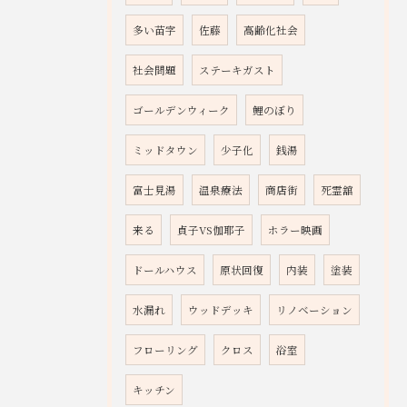
多い苗字
佐藤
高齢化社会
社会問題
ステーキガスト
ゴールデンウィーク
鯉のぼり
ミッドタウン
少子化
銭湯
富士見湯
温泉療法
商店街
死霊舘
来る
貞子VS伽耶子
ホラー映画
ドールハウス
原状回復
内装
塗装
水漏れ
ウッドデッキ
リノベーション
フローリング
クロス
浴室
キッチン