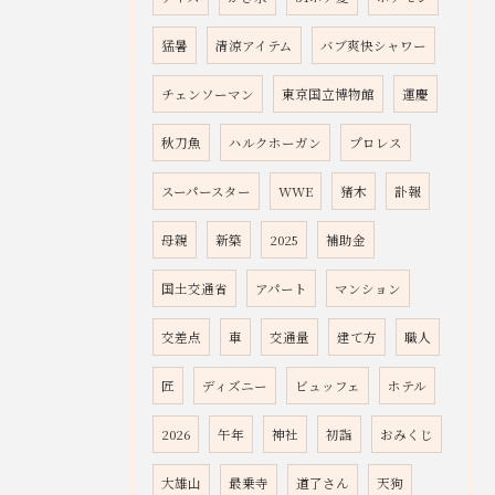
猛暑
清涼アイテム
バブ爽快シャワー
チェンソーマン
東京国立博物館
運慶
秋刀魚
ハルクホーガン
プロレス
スーパースター
WWE
猪木
訃報
母親
新築
2025
補助金
国土交通省
アパート
マンション
交差点
車
交通量
建て方
職人
匠
ディズニー
ビュッフェ
ホテル
2026
午年
神社
初詣
おみくじ
大雄山
最乗寺
道了さん
天狗